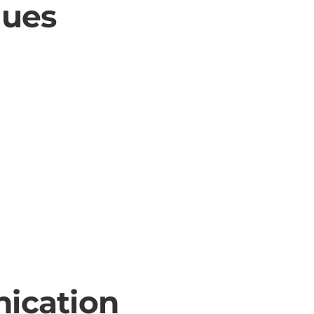
ques
nication