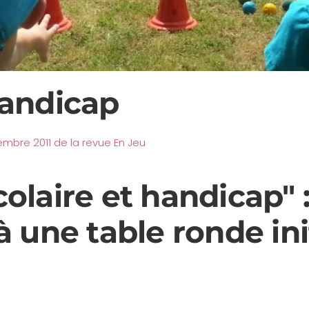
handicap
bre 2011 de la revue En Jeu
colaire et handicap" 
 à une table ronde in