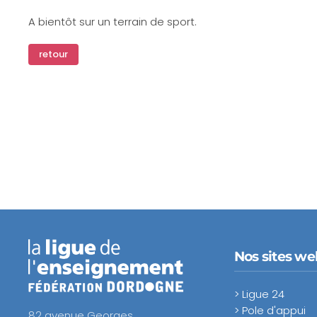
A bientôt sur un terrain de sport.
retour
Nos sites we
> Ligue 24
> Pole d'appui
82 avenue Georges