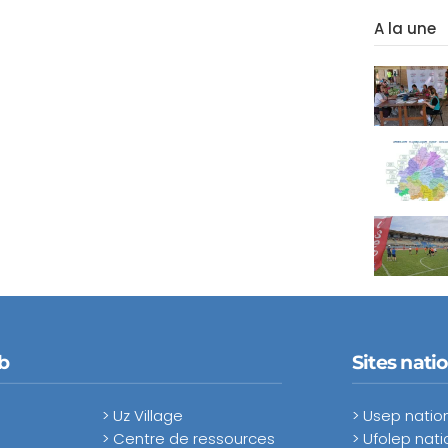
A la une
b
Sites nati
> Uz Village
> Usep natio
> Centre de ressources
> Ufolep nati